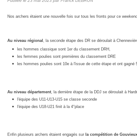
Publiée le
23 mai 2023
par Franck DEBRUN
Nos archers étaient une nouvelle fois sur tous les fronts pour ce weeken
Au niveau régional
, la seconde étape des DR se déroulait à Chennevières
les hommes classique sont 1er du classement DRH,
les femmes poulies sont premières du classement DRE
les hommes poulies sont 10e à l'issue de cette étape et ont gagné 
Au niveau
département
, la dernière étape de la DDJ se déroulait à Hardr
l'équipe des U11-U13-U15 se classe seconde
l'équipe des U18-U21 finit à la 4°place
Enfin plusieurs archers étaient engagés sur
la compétition de Gouvieu