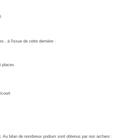
d.
 , à l'issue de cette dernière :
5 places.
icourt:
x
. Au bilan de nombreux podium sont obtenus par nos archers :