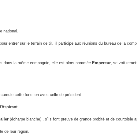
e national.
ur entrer sur le terrain de tir, il
participe aux réunions du bureau de la compa
es dans la même compagnie, elle est
alors nommée
Empereur
, se voit remet
 cumule cette fonction avec celle de président.
'
Aspirant.
alier
(écharpe blanche) , s'ils
font preuve de grande probité et de courtoisie ap
de de leur région.