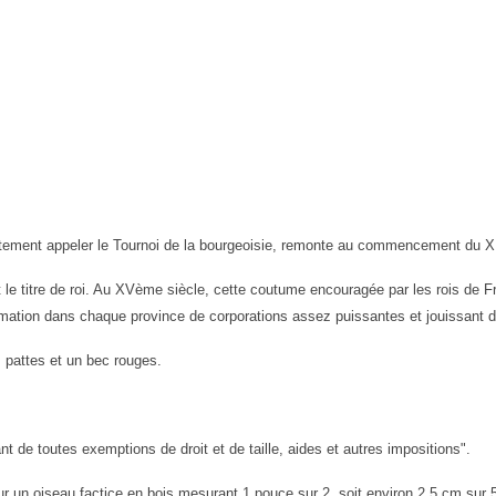
ement appeler le Tournoi de la
bourgeoisie, remonte au commencement du X
t le titre de roi. Au XVème siècle, cette coutume encouragée par les rois de 
rmation dans chaque province de corporations assez puissantes et jouissant d
s pattes et un bec rouges.
ant
de toutes exemptions de droit et de
taille, aides et autres impositions".
s sur un oiseau factice en bois mesurant 1
pouce sur 2, soit environ 2,5 cm sur 