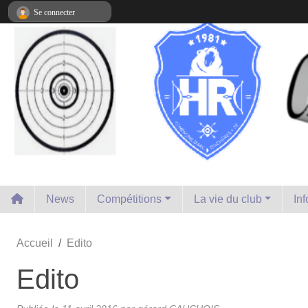
Panneau de gestion des cookies
Se connecter
News
Compétitions
La vie du club
In
Accueil
Edito
Edito