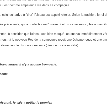
ite il est nommé empereur à vie dans sa compagnie.
 celui qui arrive à "tirer" l'oiseau est
appelé roitelet. Selon la tradition, le ro
année précédente, qui a confectionné
l'oiseau dont on va se servir ; les autres ét
nnée, à condition que l'oiseau soit
bien marqué, ce que va immédiatement vérifi
rchers, là le nouveau Roy de la
compagnie reçoit une écharpe rouge et une tim
pitaine tient le discours que voici
(plus ou moins modifié) :
 franc auquel il n'y a aucune
tromperie.
sente.
isonné, je vais y goûter le
premier.