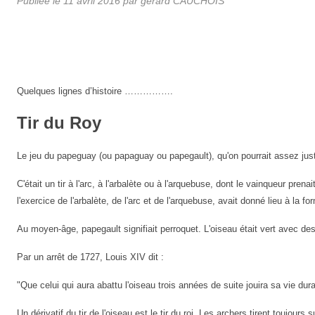
Publiée le
11 avril 2016
par gérard CAUCHOIS
Quelques lignes d’histoire …………….
Tir du Roy
Le jeu du papeguay (ou papaguay ou papegault), qu'on pourrait assez just
C'était un tir à l'arc, à l'arbalète ou à l'arquebuse,
dont le vainqueur prenai
l'exercice de l'arbalète, de l'arc et de l'arquebuse, avait
donné lieu à la fo
Au moyen-âge, papegault signifiait perroquet. L'oiseau était vert avec de
Par un arrêt de 1727, Louis XIV dit :
"Que celui qui aura abattu l'oiseau trois années de suite jouira sa vie dur
Un dérivatif du tir de l'oiseau est le tir du roi. Les archers tirent toujour