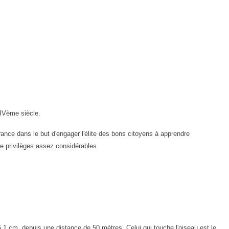
IVème siècle.
France
dans le but d'engager l'élite des bons citoyens à apprendre
e privilèges
assez considérables.
5,1 cm, depuis une distance de 50 mètres. Celui qui touche l'oiseau est le