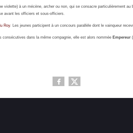
pe violette) à un mécène,
archer ou non, qui se consacre particulièrement au
se avant les
officiers et sous-officiers.
du Roy
. Les jeunes participent
à un concours parallèle dont le vainqueur recevr
ées consécutives dans la même
compagnie, elle est alors nommée
Empereur