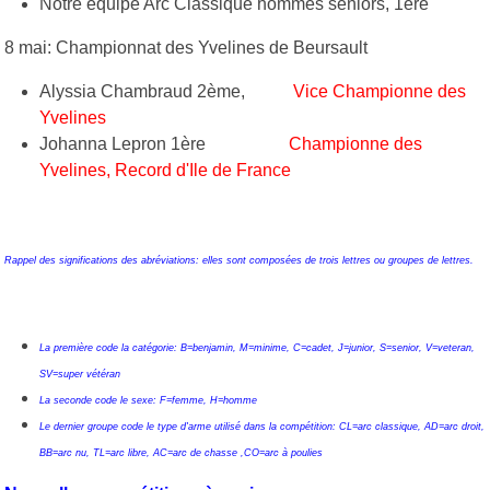
Notre équipe Arc Classique hommes seniors, 1ère
8 mai: Championnat des Yvelines de Beursault
Alyssia Chambraud 2ème,
Vice Championne des
Yvelines
Johanna Lepron 1ère
Championne des
Yvelines, Record d'Ile de France
Rappel des significations des abréviations: elles sont composées de trois lettres ou groupes de lettres.
La première code la catégorie: B=benjamin, M=minime, C=cadet, J=junior, S=senior, V=veteran,
SV=super vétéran
La seconde code le sexe: F=femme, H=homme
Le dernier groupe code le type d'arme utilisé dans la compétition: CL=arc classique, AD=arc droit,
BB=arc nu, TL=arc libre, AC=arc de chasse ,CO=arc à poulies