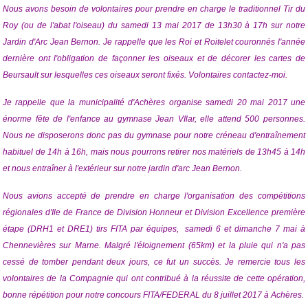
Nous avons besoin de volontaires pour prendre en charge le traditionnel
Tir du
Roy (ou de l'abat l'oiseau)
du samedi 13 mai 2017 de 13h30 à 17h sur notre
Jardin d'Arc Jean Bernon. Je rappelle que les Roi et Roitelet couronnés l'année
dernière ont l'obligation de façonner les oiseaux et de décorer les cartes de
Beursault sur lesquelles ces oiseaux seront fixés. Volontaires contactez-moi.
Je rappelle que la municipalité d'Achères organise samedi 20 mai 2017 une
énorme fête de l'enfance au gymnase Jean VIlar, elle attend 500 personnes.
Nous ne disposerons donc pas du gymnase pour notre créneau d'entraînement
habituel de 14h à 16h, mais nous pourrons retirer nos matériels de 13h45 à 14h
et nous entraîner à l'extérieur sur notre jardin d'arc Jean Bernon.
Nous avions accepté de prendre en charge l'organisation des compétitions
régionales d'Ile de France de Division Honneur et Division Excellence première
étape (DRH1 et DRE1) tirs FITA par équipes, samedi 6 et dimanche 7 mai à
Chennevières sur Marne. Malgré l'éloignement (65km) et la pluie qui n'a pas
cessé de tomber pendant deux jours, ce fut un succès. Je remercie tous les
volontaires de la Compagnie qui ont contribué à la réussite de cette opération,
bonne répétition pour notre concours FITA/FEDERAL du 8 juillet 2017 à Achères.