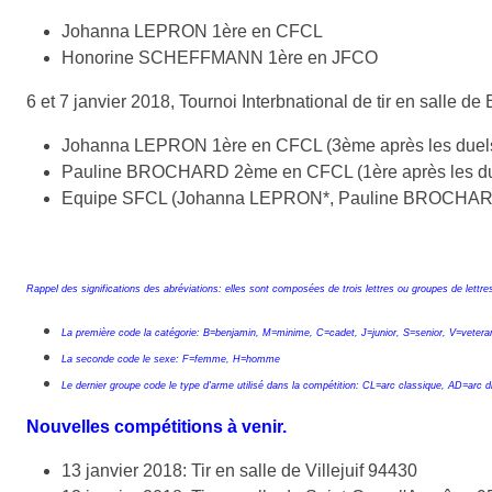
Johanna LEPRON 1ère en CFCL
Honorine SCHEFFMANN 1ère en JFCO
6 et 7 janvier 2018, Tournoi Interbnational de tir en salle de
Johanna LEPRON 1ère en CFCL (3ème après les duel
Pauline BROCHARD 2ème en CFCL (1ère après les du
Equipe SFCL (Johanna LEPRON*, Pauline BROCHARD*, 
Rappel des significations des abréviations: elles sont composées de trois lettres ou groupes de lettre
La première code la catégorie: B=benjamin, M=minime, C=cadet, J=junior, S=senior, V=veter
La seconde code le sexe: F=femme, H=homme
Le dernier groupe code le type d'arme utilisé dans la compétition: CL=arc classique, AD=arc 
Nouvelles compétitions à venir.
13 janvier 2018: Tir en salle de Villejuif 94430