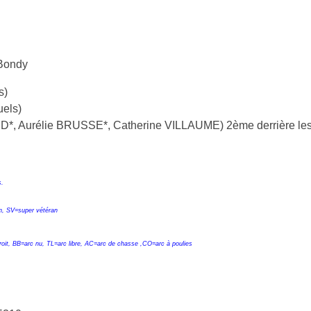
 Bondy
s)
els)
Aurélie BRUSSE*, Catherine VILLAUME) 2ème derrière les a
s.
an, SV=super vétéran
droit, BB=arc nu, TL=arc libre, AC=arc de chasse ,CO=arc à poulies