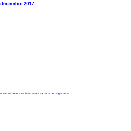
9 décembre 2017.
r à son entraîneur en lui montrant sa carte de progression.