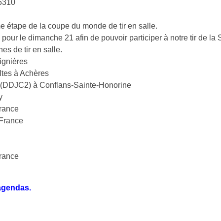
95310
 étape de la coupe du monde de tir en salle.
s pour le dimanche 21 afin de pouvoir participer à notre tir de l
s de tir en salle.
ignières
ltes à Achères
 (DDJC2) à Conflans-Sainte-Honorine
y
rance
 France
France
 agendas.