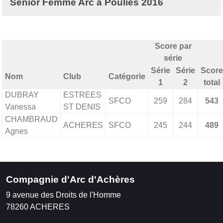
Senior Femme Arc à Poulies 2016
Score par
série
Série
Série
Score
Nom
Club
Catégorie
1
2
total
DUBRAY
ESTREES
SFCO
259
284
543
Vanessa
ST DENIS
CHAMBRAUD
ACHERES
SFCO
245
244
489
Agnes
Compagnie d'Arc d'Achères
9 avenue des Droits de l'Homme
78260
ACHERES