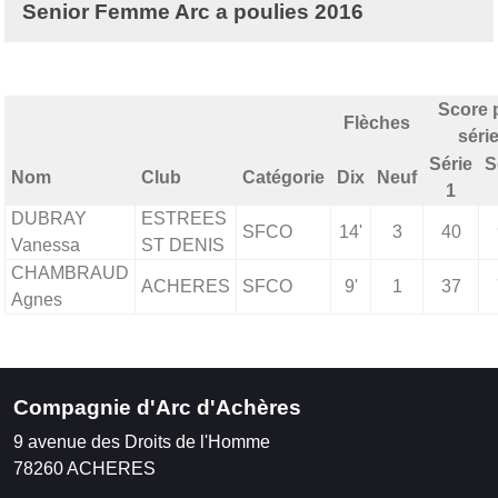
Senior Femme Arc a poulies 2016
Score 
Flèches
séri
Série
S
Nom
Club
Catégorie
Dix
Neuf
1
DUBRAY
ESTREES
SFCO
14'
3
40
Vanessa
ST DENIS
CHAMBRAUD
ACHERES
SFCO
9'
1
37
Agnes
Compagnie d'Arc d'Achères
9 avenue des Droits de l'Homme
78260
ACHERES