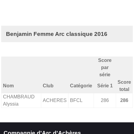
Benjamin Femme Arc classique 2016
Score
par
série
Score
Nom
Club
Catégorie
Série 1
total
CHAMBRAUD
ACHERES
BFCL
286
286
Alyssia
Compagnie d'Arc d'Achères