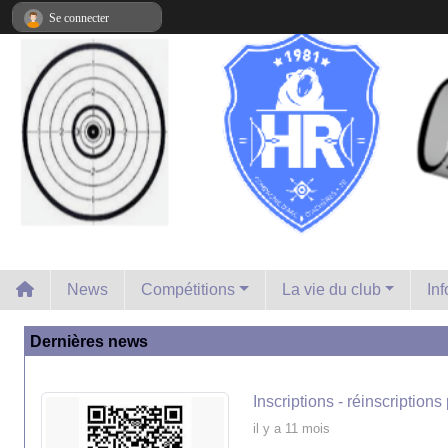
Panneau de gestion des cookies
Se connecter
News
Compétitions
La vie du club
In
Dernières news
Inscriptions - réinscription
il y a 11 mois