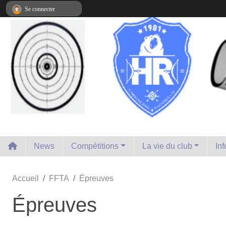
Panneau de gestion des cookies
Se connecter
News
Compétitions
La vie du club
In
Accueil
FFTA
Épreuves
Épreuves