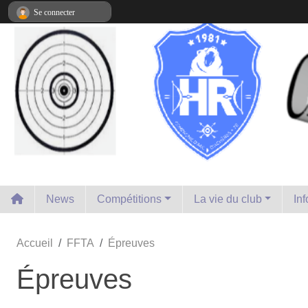
Panneau de gestion des cookies
Se connecter
News
Compétitions
La vie du club
In
Accueil
FFTA
Épreuves
Épreuves