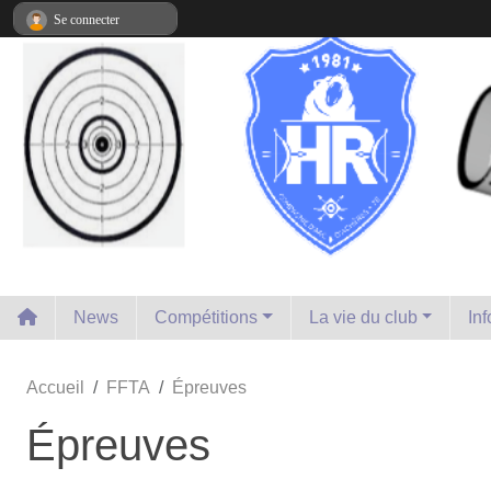
Panneau de gestion des cookies
Se connecter
News
Compétitions
La vie du club
In
Accueil
FFTA
Épreuves
Épreuves